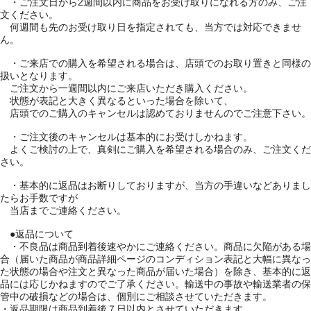
・ご注文日から2週間以内に商品をお受け取りになれる方のみ、ご注
文ください。
何週間も先のお受け取り日を指定されても、当方では対応できませ
ん。
・ご来店での購入を希望される場合は、店頭でのお取り置きと同様の
扱いとなります。
ご注文から一週間以内にご来店いただき購入ください。
状態が表記と大きく異なるといった場合を除いて、
店頭でのご購入のキャンセルは認めておりませんのでご注意下さい。
・ご注文後のキャンセルは基本的にお受けしかねます。
よくご検討の上で、真剣にご購入を希望される場合のみ、ご注文くだ
さい。
・基本的に返品はお断りしておりますが、当方の手違いなどありまし
たらお手数ですが
当店までご連絡ください。
●返品について
・不良品は商品到着後速やかにご連絡ください。商品に欠陥がある場
合（届いた商品が商品詳細ページのコンディション表記と大幅に異なっ
た状態の場合や注文と異なった商品が届いた場合）を除き、基本的に返
品には応じかねますのでご了承ください。輸送中の事故や輸送業者の保
管中の破損などの場合は、個別にご相談させていただきます。
・返品期限は商品到着後７日以内とさせていただきます。