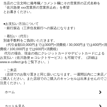
当店のご注文時に備考欄／コメント欄にその営業所の正式名称を
「佐川急便 xxx営業所の営業所止め」を希望
とお書きください。
●お支払い方法について
・銀行振込（三井住友銀行への振込になります）
・着払い（代引）
別途手数料をご負担いただきます。
（代引金額10,000円までは300円+消費税 / 30,000円までは400円+消
費税 / 100,000円までは600円+消費税）
代引の場合、現金の他にクレジットカードやデビットカードによる
お支払い（佐川急便 e-コレクトサービス）も可能です。（詳細は
www.e-collect.jpをご覧下さい。）
・ご来店
（店頭でのお取り置きと同じ扱いになります。一週間以内にご来店／
ご購入ください。また店頭でのご購入のキャンセルは出来ませんのでご
注意ください。）
ホーム
カートを見る