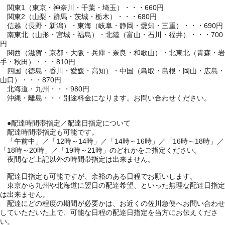
関東1（東京・神奈川・千葉・埼玉）・・・660円
関東2（山梨・群馬・茨城・栃木）・・・680円
信越（長野・新潟）・東海（岐阜・静岡・愛知・三重）・・・690円
南東北（山形・宮城・福島）・北陸（富山・石川・福井）・・・700
円
関西（滋賀・京都・大阪・兵庫・奈良・和歌山）・北東北（青森・岩
手・秋田）・・・810円
四国（徳島・香川・愛媛・高知）・中国（鳥取・島根・岡山・広島・
山口）・・・870円
北海道・九州・・・980円
沖縄・離島・・・別途料金になります。お問い合わせください。
●配達時間帯指定／配達日指定について
配達時間帯指定も可能です。
「午前中」／「12時～14時」／「14時～16時」／「16時～18時」／
「18時～20時」／「19時～21時」のどれかをご指定ください。
夜間など上記以外の時間帯指定は出来ません。
配達日指定も可能ですが、余裕のある日程でお願いします。
東京から九州や北海道に翌日の配達希望、といった無理な配達日指定
は出来ません。
配達にどの程度の期間が必要かは、お近くの佐川急便へお問い合わせ
していただいた上で、可能な日程の配達日指定を当方にお伝えくださ
い。