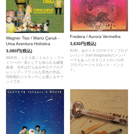
Fredera / Aurora Vermelha
Wagner Tiso / Manú Çaruê -
3,630円(税込)
Uma Aventura Holística
81年。あのミナスのサイケ／プログ
3,080円(税込)
レバンド Som Imaginarioのメンバ
88年作。ミナス派／ミルトン・ファ
ーでもあったギタリストのソロ作。
ミリーの一員としても知られる鍵盤
プログレ〜ジャズロック・インス
奏者。当作は打ち込み中心でプログ
ト。
レッシブ～ブラジルな異色の作品。
同時期のジスモンチにも通じるサウ
ンドです。