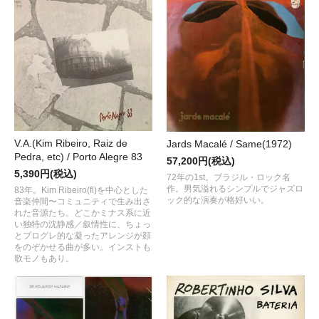
V.A.(Kim Ribeiro, Raiz de
Jards Macalé / Same(1972)
Pedra, etc) / Porto Alegre 83
57,200円(税込)
5,390円(税込)
72年の1st。ブラジル・ロック名
作。男気溢れるシンプルでジャズロ
83年。Kim Ribeiro(fl)を中心とした
ック的な演奏が格好いい。
音楽仲間〜コミュニティで生み出さ
れた音源たち。どこかミナス系に近
い独特の沈静感／叙情性に、ちょっ
とプログレ的な凝ったアレンジが顔
をのぞかせる曲が多い。インストも
歌モノもあり。