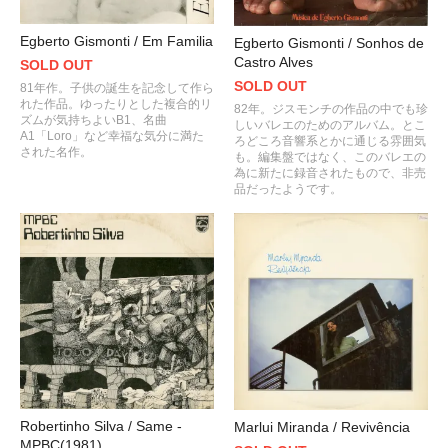
Egberto Gismonti / Em Familia
Egberto Gismonti / Sonhos de
Castro Alves
SOLD OUT
SOLD OUT
81年作。子供の誕生を記念して作ら
れた作品。ゆったりとした複合的リ
82年。ジスモンチの作品の中でも珍
ズムが気持ちよいB1、名曲
しいバレエのためのアルバム。とこ
A1「Loro」など幸福な気分に満た
ろどころ音響系とかに通じる雰囲気
された名作。
も。編集盤ではなく、このバレエの
為に新たに録音されたもので、非売
品だったようです。
Robertinho Silva / Same -
Marlui Miranda / Revivência
MPBC(1981)