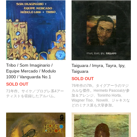
Tribo / Som Imaginario /
Taiguara / Imyra, Tayra, Ipy,
Equipe Mercado / Modulo
Taiguara
1000 / Vanguarda No.1
SOLD OUT
SOLD OUT
76年作の7th。タイグアーラのマジ
カルな傑作。Hermeto Pascoalが参
71年作。サイケ／プログレ系4アー
加＆アレンジ、Toninho Horta、
ティストを収録したアルバム。
Wagner Tiso、Novelli、ジャキスな
どのミナス派も大挙参加。