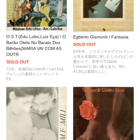
O.S.T.(Edu Lobo,Luiz Eça) / O
Egberto Gismonti / Fantasia
Barão Otelo No Barato Dos
SOLD OUT
Bilhões(MARIA VAI COM AS
82年作。ジスモンチがアナログシン
OUTR
セ等を全面的に使いだしたのはこの
盤からで、翌年の"Cidade
SOLD OUT
Coracao"に近い曲もあり。特に
71年。全曲Edu Lobo作 / Luiz Eca
A1,B1は素晴らしい。
アレンジの素晴らしいサントラ
EP。