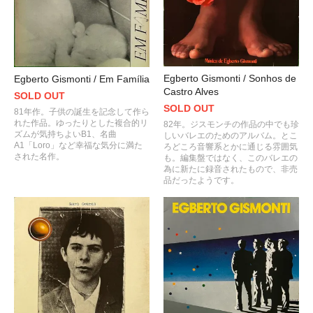
Egberto Gismonti / Sonhos de
Egberto Gismonti / Em Família
Castro Alves
SOLD OUT
SOLD OUT
81年作。子供の誕生を記念して作ら
れた作品。ゆったりとした複合的リ
82年。ジスモンチの作品の中でも珍
ズムが気持ちよいB1、名曲
しいバレエのためのアルバム。とこ
A1「Loro」など幸福な気分に満た
ろどころ音響系とかに通じる雰囲気
された名作。
も。編集盤ではなく、このバレエの
為に新たに録音されたもので、非売
品だったようです。