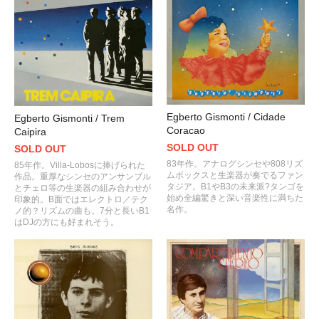
Egberto Gismonti / Cidade
Egberto Gismonti / Trem
Coracao
Caipira
SOLD OUT
SOLD OUT
83年作。アナログシンセや808リズ
85年作。Villa-Lobosに捧げられた
ムボックスと生楽器が奏でるファン
作品。重厚なシンセのアンサンブル
タジア。B1やB3の未来派?タンゴを
とチェロ等の生楽器の組み合わせが
始め全編驚きと深い音楽性に満ちた
印象的。B面ではエレクトロ／テク
名作。
ノ的？リズムの曲も。7分と長いB1
はDJの方にも好まれそう。