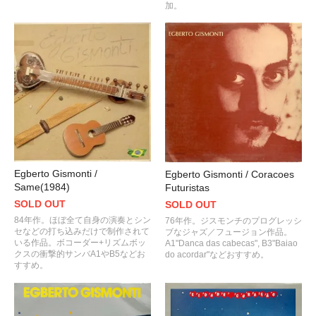
加。
Egberto Gismonti /
Egberto Gismonti / Coracoes
Same(1984)
Futuristas
SOLD OUT
SOLD OUT
84年作。ほぼ全て自身の演奏とシン
76年作。ジスモンチのプログレッシ
セなどの打ち込みだけで制作されて
ブなジャズ／フュージョン作品。
いる作品。ボコーダー+リズムボッ
A1"Danca das cabecas", B3"Baiao
クスの衝撃的サンバA1やB5などお
do acordar"などおすすめ。
すすめ。