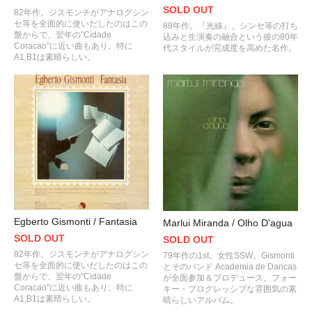
SOLD OUT
82年作。ジスモンチがアナログシン
セ等を全面的に使いだしたのはこの
88年作。『光線』。シンセ等の打ち
盤からで、翌年の"Cidade
込みと生演奏の融合という彼の80年
Coracao"に近い曲もあり。特に
代スタイルが完成度を高めた名作。
A1,B1は素晴らしい。
Egberto Gismonti / Fantasia
Marlui Miranda / Olho D'agua
SOLD OUT
SOLD OUT
82年作。ジスモンチがアナログシン
79年作の1st。女性SSW。Gismonti
セ等を全面的に使いだしたのはこの
とそのバンド Academia de Dancas
盤からで、翌年の"Cidade
が全面参加＆プロデュース。フォー
Coracao"に近い曲もあり。特に
キー・プログレッシブな雰囲気の素
A1,B1は素晴らしい。
晴らしいアルバム。