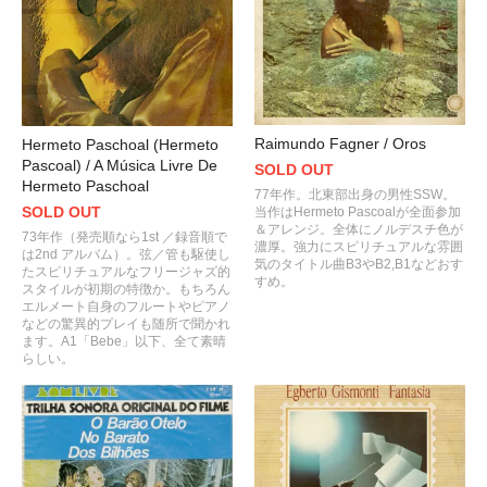
Raimundo Fagner / Oros
Hermeto Paschoal (Hermeto
Pascoal) / A Música Livre De
SOLD OUT
Hermeto Paschoal
77年作。北東部出身の男性SSW。
SOLD OUT
当作はHermeto Pascoalが全面参加
＆アレンジ。全体にノルデスチ色が
73年作（発売順なら1st ／録音順で
濃厚。強力にスピリチュアルな雰囲
は2nd アルバム）。弦／管も駆使し
気のタイトル曲B3やB2,B1などおす
たスピリチュアルなフリージャズ的
すめ。
スタイルが初期の特徴か。もちろん
エルメート自身のフルートやピアノ
などの驚異的プレイも随所で聞かれ
ます。A1「Bebe」以下、全て素晴
らしい。