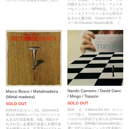
活躍するスピリチュアル・フォーキ
ーなインスト／MPB作品。アンビエ
ント／エクスペリメンタルな部分が
あるのも魅力的。Grupo Umのドラ
マーZe Eduardo Nazario参加。 ［
Nando Carneiro / David Ganc
Marco Bosco / Metalmadeira
/ Mingo / Topazio
(Metal madeira)
SOLD OUT
SOLD OUT
88年。元「A Barca Do Sol」のメン
83年作のおそらく1st。Gismonti主
バーであり、GismontiのCarmoレー
宰のCARMOレーベルでのリリース
ベルからの作品でも知られるNando
もある打楽器奏者。A面／B面がそ
Carneiro。同時期のGismonti作品に
れぞれ主に金属系打楽器と木製打楽
通じる打ち込み／シンセ+生楽器の
器が使用される。打楽器だけでもか