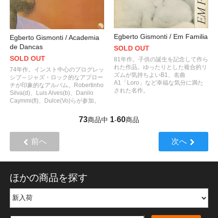
Egberto Gismonti / Em Familia
Egberto Gismonti / Academia
de Dancas
SOLD OUT
SOLD OUT
81年作。子供の誕生を記念して作ら
れた作品。ゆったりとした複合的リ
74年作。インスト中心のプログレッ
ズムが気持ちよいB1、名曲
シブ～ジャズ・ロック的なアプロー
A1「Loro」など幸福な気分に満た
チが印象的なアルバム。Robertinho
された名作。
Silva(d)、Luis Alves(b)、Danilo
Caymmi(fl)、Dulce(Vo)らが参加。
73
1
60
商品中
-
商品
前へ
次へ
ほかの商品を探す