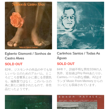
Carlinhos Santos / Todas As
Egberto Gismonti / Sonhos de
Águas
Castro Alves
SOLD OUT
SOLD OUT
84年？。詳細不明な男性SSWの人
82年。ジスモンチの作品の中でも珍
気作。近似値はPiry Reisあたりか。
しいバレエのためのアルバム。とこ
Carmoレーベル的な感触。A2はオ
ろどころ音響系とかに通じる雰囲気
ランダ Music From Memory からの
も。編集盤ではなく、このバレエの
コンピにも収録されています。
為に新たに録音されたもので、非売
品だったようです。