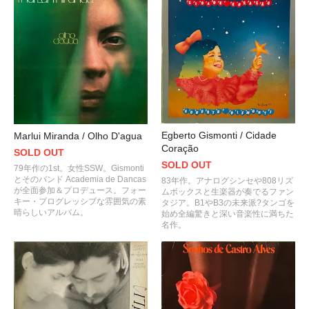
Egberto Gismonti / Cidade
Marlui Miranda / Olho D'agua
Coração
SOLD OUT
SOLD OUT
79年作の1st。女性SSW。Gismonti
とそのバンド Academia de Dancas
83年作。アナログシンセや808リズ
が全面参加＆プロデュース。フォー
ムボックスと生楽器が奏でるファン
キー・プログレッシブな雰囲気の素
タジア。B1やB3の未来派?タンゴを
晴らしいアルバム。
始め全編驚きと深い音楽性に満ちた
名作。