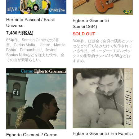
Hermeto Pascoal / Brasil
Egberto Gismonti /
Universo
Same(1984)
7,480円(税込)
SOLD OUT
85年作。Som da Genteでの3作
84年作。ほぼ全て自身の演奏とシン
目。Carlos Malta、 Itibere、Marcio
セなどの打ち込みだけで制作されて
Bahia、Pernambuco、Jovino
いる作品。ボコーダー+リズムボッ
Santos Netoなどを従えた快作。全
クスの衝撃的サンバA1やB5などお
ての曲が素晴らしい。
すすめ。
Egberto Gismonti / Em Família
Egberto Gismonti / Carmo