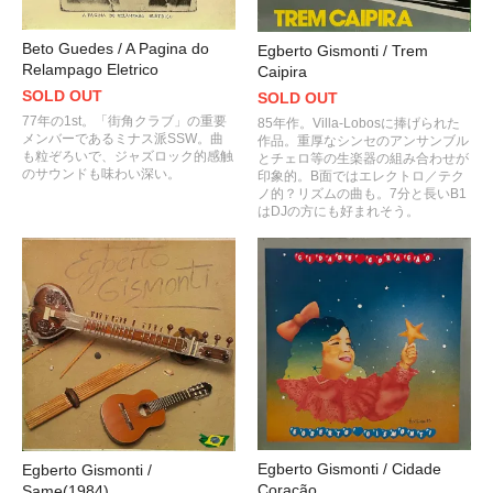
Beto Guedes / A Pagina do
Egberto Gismonti / Trem
Relampago Eletrico
Caipira
SOLD OUT
SOLD OUT
77年の1st。「街角クラブ」の重要
85年作。Villa-Lobosに捧げられた
メンバーであるミナス派SSW。曲
作品。重厚なシンセのアンサンブル
も粒ぞろいで、ジャズロック的感触
とチェロ等の生楽器の組み合わせが
のサウンドも味わい深い。
印象的。B面ではエレクトロ／テク
ノ的？リズムの曲も。7分と長いB1
はDJの方にも好まれそう。
Egberto Gismonti / Cidade
Egberto Gismonti /
Coração
Same(1984)