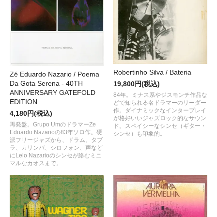
Robertinho Silva / Bateria
Zé Eduardo Nazario / Poema
Da Gota Serena - 40TH
19,800円(税込)
ANNIVERSARY GATEFOLD
84年。ミナス系やジスモンチ作品な
EDITION
どで知られる名ドラマーのリーダー
作。ダイナミックなインタープレイ
4,180円(税込)
が格好いいジャズロック的なサウン
再発盤。Grupo UmのドラマーZe
ド。スペイシーなシンセ（ギター・
Eduardo Nazarioの83年ソロ作。硬
シンセ）も印象的。
派フリージャズから、ドラム、タブ
ラ、カリンバ、シロフォン、声など
にLelo Nazarioのシンセが絡むミニ
マルなカオスまで。