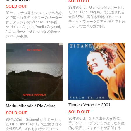
SOLD OUT
SOLD OUT
83年の2nd。Gismontiがサポートし
た1st『Olho D'agua』で記憶される
81年。ミナス系やジスモンチ作品な
女性SSW。当作も独特のアコース
どで知られる名ドラマーのリーダー
ティク・フォークロアMPBとでも言
作。アレンジのWagner Tisoを始
えそうな世界が魅力的。
め,Nelson Angelo, Danilo Caymmi,
Nana, Novelli, Gismontiなど豪華メ
ンバーが参加。
Titane / Verao de 2001
Marlui Miranda / Rio Acima
SOLD OUT
SOLD OUT
90年の3rd。ミナス出身の女性歌
86年の3rd。Gismontiがサポートし
手。ケイト・ブッシュのような特徴
た1st『Olho D'agua』で記憶される
的な歌声。スキャットが活躍する
女性SSW。当作も独特のアコース