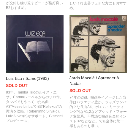
が交錯し繰り返すビートが格好良い
しい！打楽器フェチな方にもおすす
B2おすすめ。
め。
Jards Macalé / Aprender A
Luiz Eca / Same(1983)
Nadar
SOLD OUT
SOLD OUT
83年。Tamba Trioのルイス・エ
サ、Carmoレーベルからのソロ作。
74年の2nd。映画をイメージした当
タンバでもやっていた名曲
作はバラエティ豊か。ジャズサンバ
A3"Mestre binba"やB3"Reflexos"の
的？な良曲A4、ポエム・リーディ
再演を収録。Robertinho Silva(d),
ング的なA1,2などアシッド・フォー
Luiz Alives(b)がサポート。Gismonti
ク変態系、不思議な映画音楽的イン
プロデュース。
ストB2などなど。でも全体に統一
感もあるのも凄い。