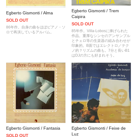
Egberto Gismonti / Trem
Egberto Gismonti / Alma
Caipira
SOLD OUT
SOLD OUT
86年作。自身の曲をほぼピアノ・ソ
85年作。Villa-Lobosに捧げられた
ロで再演しているアルバム。
作品。重厚なシンセのアンサンブル
とチェロ等の生楽器の組み合わせが
印象的。B面ではエレクトロ／テク
ノ的？リズムの曲も。7分と長いB1
はDJの方にも好まれそう。
Egberto Gismonti / Feixe de
Egberto Gismonti / Fantasia
Luz
SOLD OUT