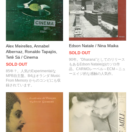
Edson Natale / Nina Maika
Alex Meirelles, Annabel
Albernaz, Ronaldo Tapajós,
SOLD OUT
Tetê Sá / Cinema
90年。”Dharana”としてのリリース
SOLD OUT
もあるEdson Natale(g)のソロ作
品。CARMOレーベル～ECM～ニュ
85年？。人気のExperimentalな
ーエイジ的な感触の人気作。
MPB自主盤。B4はオランダ Music
From Memory からのコンピにも収
録されています。