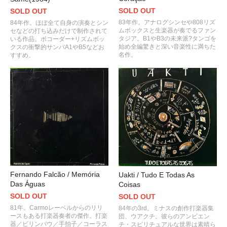
SOLD OUT
SOLD OUT
83年作。アナログシンセや808リズ
84年作。ほぼ全て自身の演奏とシン
ムボックスと生楽器が奏でるファン
セなどの打ち込みだけで制作されて
タジア。B1やB3の未来派?タンゴを
いる作品。ボコーダー+リズムボッ
始め全編驚きと深い音楽性に満ちた
クスの衝撃的サンバA1やB5などお
名作。
すすめ。
Fernando Falcão / Memória
Uakti / Tudo E Todas As
Das Águas
Coisas
SOLD OUT
SOLD OUT
81年。Carmoレーベルからのリリ
84年の3rd。ミナスの創作打楽器集
ースもある打楽器奏者の傑作。打楽
団、ウアクチ。彼らのアンビエン
器／ビリンバウ／手拍子／コーラス
チ・スピリチュアルな世界は素晴ら