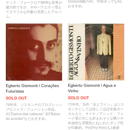
Gismonti曲のA2、宇宙ポップなA1
ティク・フォークロアMPBな世界が
おすすめ。
魅力的ですが、ややバラエティ増え
てカラフルな印象の充実したアルバ
ム。
Egberto Gismonti / Agua e
Egberto Gismonti / Corações
Vinho
Futuristas
SOLD OUT
SOLD OUT
72年作。当作『水とワイン』はジス
76年作。ジスモンチのプログレッシ
モンチとしては珍しくほぼ全曲ボー
ブなジャズ／フュージョン作品。
カル入り。サイケ／アシッド・フォ
A1"Danca das cabecas", B3"Baiao
ーク系の方にも好まれそうな翳りや
do acordar"などおすすめ。
内省的な雰囲気とねじれたポップ性
が印象的。Piri(Piry Reis)も1曲参