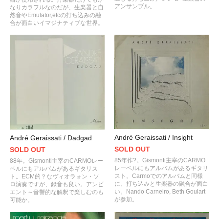
アンサンブル。
なりカラフルなのだが、生楽器と自
然音やEmulator,etcの打ち込みの融
合が面白いイマジナティブな世界。
André Geraissati / Insight
André Geraissati / Dadgad
SOLD OUT
SOLD OUT
85年作?。Gismonti主宰のCARMO
88年。Gismonti主宰のCARMOレー
レーベルにもアルバムがあるギタリ
ベルにもアルバムがあるギタリス
スト。Carmoでのアルバムと同様
ト。ECM的？なヴィオラォン・ソ
に、打ち込みと生楽器の融合が面白
ロ演奏ですが、録音も良い。アンビ
い。Nando Carneiro, Beth Goulart
エント～音響的な解釈で楽しむのも
が参加。
可能か。