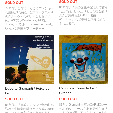
SOLD OUT
SOLD OUT
81年作。子供の誕生を記念して作ら
77年作。当作はけっこうファンキー
れた作品。ゆったりとした複合的リ
な感触が印象的。女声コーラス入り
ズムが気持ちよいB1、名曲
のグルーヴィなA3, B3などおすす
A1「Loro」など幸福な気分に満た
め。A3ではWanderlea, A4では
された名作。
Joyce, B5ではChristiane Legrandと
いった女声陣をフィーチャー。
Carioca & Convidados /
Egberto Gismonti / Feixe de
Ciranda
Luz
SOLD OUT
SOLD OUT
83年。Gismonti主宰のCARMOレー
88年作。『光線』。シンセ等の打ち
ベルでのリリースもある男性ギタリ
込みと生演奏の融合という彼の80年
スト／作曲家。アコギやフルートが
代スタイルが完成度を高めた名作。