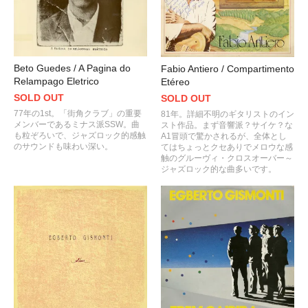
Beto Guedes / A Pagina do
Fabio Antiero / Compartimento
Relampago Eletrico
Etéreo
SOLD OUT
SOLD OUT
77年の1st。「街角クラブ」の重要
81年。詳細不明のギタリストのイン
メンバーであるミナス派SSW。曲
スト作品。まず音響派？サイケ？な
も粒ぞろいで、ジャズロック的感触
A1冒頭で驚かされるが、全体とし
のサウンドも味わい深い。
てはちょっとクセありでメロウな感
触のグルーヴィ・クロスオーバー～
ジャズロック的な曲多いです。