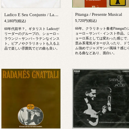
Pitanga / Presente Musical
Ladico E Seu Conjunto / Ladico No Choro +3
5,720円(税込)
4,180円(税込)
66年。クラリネット奏者Pitangaの
60年代前半？。ギタリスト Ladicoが
ョーロ～サンバ・インスト作品。
リーダーのグループの、ショーロ～
ョーロ系としては変わった感じで
ラウンジ～サンバ～ラテンなインス
歪み系電気ギターが入ったり、ド
ト。ピアノやクラリネットも入る上
ム強めでジャズサンバ風味？感じ
品で楽しい雰囲気でどの曲も良い。
れる曲などあり、面白い。