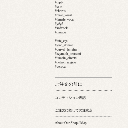
#mpb
#ssw
#chorus
#male_vocal
#female_vocal
#yéyé
#softrock
#mondo
#luiz_eça
#joão_donato
#durval_ferreira
#azymuth_bertrami
#lincoln_olivetti
#nelson_angelo
#verocai
ご注文の前に
コンディション表記
ご注文に際しての注意点
About Our Shop / Map