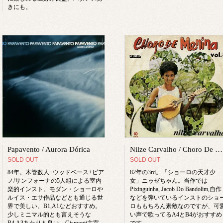
きにも。
Papavento / Aurora Dórica
Nilze Carvalho / Choro De Menina Vol. 3
SOLD OUT
SOLD OUT
84年。木管数人+ウッドベース+ピア
82年の3rd。「ショーロの天才少
ノ/サンフォーナの5人組による室内
女」ニゥゼちゃん。当作では
楽的インスト。モダン・ショーロや
Pixinguinha, Jacob Do Bandolim,自作
ルイス・エサ作品などとも通じる世
などを弾いているインストのショ
界で美しい。B1,A1などおすすめ。
ロももちろん素敵なのですが、可
少しミニマル的とも言えそうな
い声で歌ってるA4とB4がおすすめ
B4,A3あたりも良い。Gismonti主宰