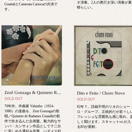
オ演奏。2人の奥行き深い演奏が素
GnattaliとCamerata Cariocaの共演で
晴らしい。
す。
Zezé Gonzaga & Quinteto Radames Gnatalli(Gnattalli) / Valzinho - Um Doce Veneno
Dito e Feito / Choro Novo
SOLD OUT
SOLD OUT
79年作。作曲家 Valzinho（1914-
92年？。詳細不明のリオのショー
1980）の楽曲を、Zeze Gonzagaの歌
ロ・グループ。正統的だが若々し
唱／Quinteto de Radames Gnatalliの歌
フレッシュな雰囲気も感じ取れ、
伴で吹き込んだ企画盤。魅力的なサ
しく聞けます。スキャットvo.が入
ンバ・カンサォン作品として十二分
るB3が新鮮。
に楽しめる通好み良盤。ハダメス好