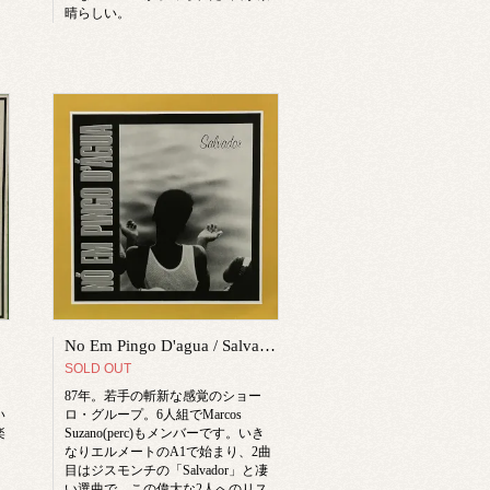
晴らしい。
No Em Pingo D'agua / Salvador
SOLD OUT
87年。若手の斬新な感覚のショー
い
ロ・グループ。6人組でMarcos
楽
Suzano(perc)もメンバーです。いき
なりエルメートのA1で始まり、2曲
目はジスモンチの「Salvador」と凄
い選曲で、この偉大な2人へのリス