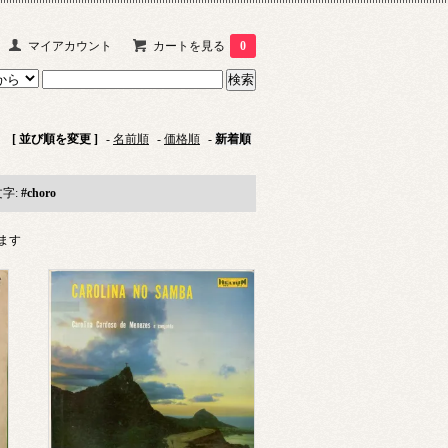
マイアカウント
カートを見る
0
[ 並び順を変更 ]
-
名前順
-
価格順
-
新着順
字:
#choro
います