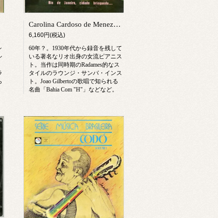
Carolina Cardoso de Menezes / Carolina No Samba
6,160円(税込)
シ
60年？。1930年代から録音を残して
シ
いる著名なリオ出身の女流ピアニス
、
ト。当作は同時期のRadames的なス
ラ
タイルのラウンジ・サンバ・インス
ら
ト。Joao Gilbertoの歌唱で知られる
名曲「Bahia Com "H"」などなど。