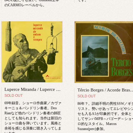
です。
のCARMOレーベルから。
Luperce Miranda / Luperce Miranda De Ontem E Sempre
Tércio Borges / Acorde
SOLD OUT
SOLD OUT
69年録音。ショーロ作曲家／カヴァ
86年？。詳細不明の男性SSW／ギ
キーニョ＆バンドリン奏者。Deo
リスト。勢いがあってエレピやシ
Rianなど他のバンドリン奏者の師匠
セも入るA1が印象的です。全体と
としても知られます。当作は新旧の
してサンバMPB～パゴーヂ～ショ
ショーロ曲を弾いています。風格と
ロ的なスタイル。Marcos
余裕を感じる演奏に聴き入ってしま
Suzano(perc)参加。