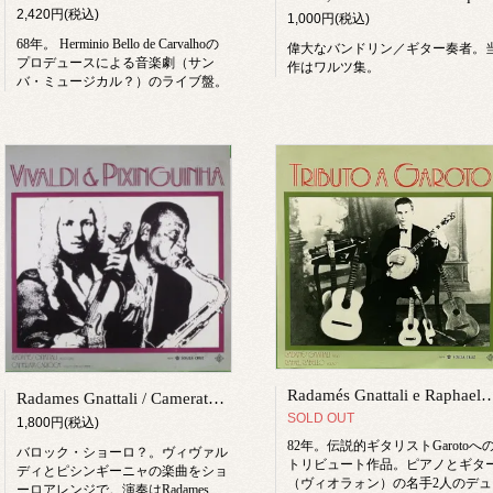
2,420円(税込)
1,000円(税込)
68年。 Herminio Bello de Carvalhoの
偉大なバンドリン／ギター奏者。
プロデュースによる音楽劇（サン
作はワルツ集。
バ・ミュージカル？）のライブ盤。
Radamés Gnattali e Raphael Rabello / T
Radames Gnattali / Camerata Carioca / Vivaldi & Pixinguinha
SOLD OUT
1,800円(税込)
82年。伝説的ギタリストGarotoへ
バロック・ショーロ？。ヴィヴァル
トリビュート作品。ピアノとギタ
ディとピシンギーニャの楽曲をショ
（ヴィオラォン）の名手2人のデュ
ーロアレンジで。演奏はRadames