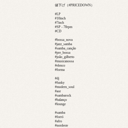
値下げ（#PRICEDOWN）
#LP
#10inch
#7inch
#SP - 78rpm
#CD
#bossa_nova
#jazz_samba
#samba_canção
#pre_bossa
#joão_gilberto
#musicanossa
#elenco
#forma
#dj
#funky
#modern_soul
#aor
#sambarock
#balanço
#lounge
#samba
#forró
#afro
#nordeste