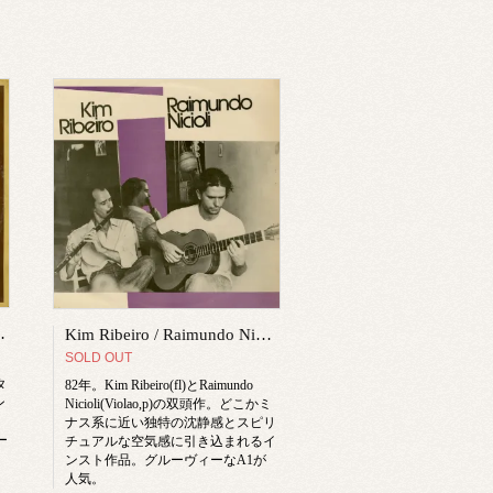
 Brasileiro
Kim Ribeiro / Raimundo Nicioli / Same
SOLD OUT
タ
82年。Kim Ribeiro(fl)とRaimundo
ン
Nicioli(Violao,p)の双頭作。どこかミ
ナス系に近い独特の沈静感とスピリ
ー
チュアルな空気感に引き込まれるイ
ンスト作品。グルーヴィーなA1が
人気。