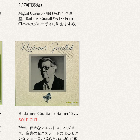
2,970円(税込)
Miguel Gustavoへ捧げられた企画
当
盤。Radames GnattaliのA1や Erlon
ChavesのグルーヴィなB1おすすめ。
ributo A Garoto
Radames Gnattali / Same(1976)
SOLD OUT
の
76年。偉大なマエストロ、ハダメ
ー
ス。自身のセクステートによるモダ
ンなショーロが収められたB面が素