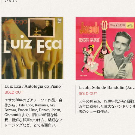
います。
Luiz Eca / Antologia do Piano
Jacob, Solo de Bandolim(Jacob do Bandolim) / Jacob Revive Músicas De Erne
SOLD OUT
SOLD OUT
エサの76年のピアノ・ソロ作品。自
55年の10 inch。1930年代から活躍
作から、Edu Lobo, Radames, Ary
69年に逝去した偉大なバンドリン
Barroso, Francis Hime, Donato, Jobim,
者のショーロ作品。
Gismonti曲まで。旧曲の斬新な解
釈、新鮮な和声のつけ方、繊細なフ
レージングなど、とても面白い。