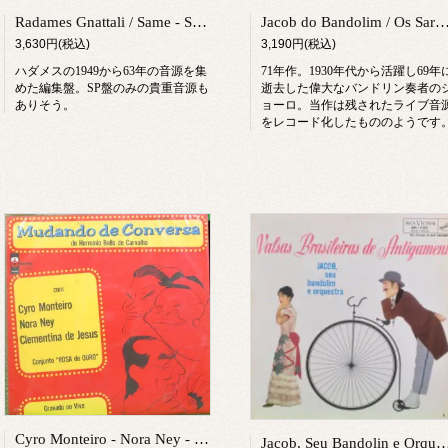
Radames Gnattali / Same - Serie Destaque No.1(1975)
Jacob do Bandolim / Os Saraus de
3,630円(税込)
3,190円(税込)
ハダメスの1949から63年の音源を集
71年作。1930年代から活躍し69年
めた編集盤。SP盤のみの貴重音源も
逝去した偉大なバンドリン奏者の
ありそう。
ョーロ。当作は残されたライブ音
をレコード化したもののようです
Cyro Monteiro - Nora Ney - Clementina de Jesus - Conjunto Rosa de Ouro / Mudando de Conversa
Jacob, Seu Bandolin e Orquestra / Valsas Brasileiras 