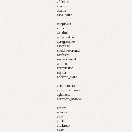
#folclore
#minas
#bahia
#são_paulo
#tropicalia
#fuzz
#acidfolk
#psychedelic
#progressive
#spiritual
#field_recording
#ambient
#experimental
#carmo
#percussion
#synth
#electric_piano
#instrumental
#fusion_crossover
#gismonti
#hermeto_pascoal
#choro
#clasical
#rock
#folk
#folkrock
#jazz