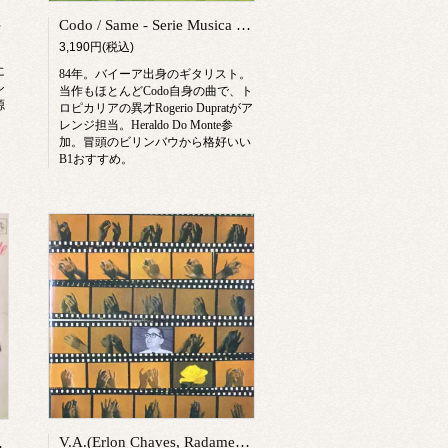
 Jacob
Codo / Same - Serie Musica Brasileira Vol.1
3,190円(税込)
に
84年。バイーア出身のギタリスト。
シ
当作もほとんどCodo自身の曲で、ト
源
ロピカリアの異才Rogerio Dupratがア
。
レンジ担当。Heraldo Do Monte参
加。冒頭のビリンバウから格好いい
B1おすすめ。
V.A.(Erlon Chaves, Radames Gnattali, Alaide Costa, etc) / Homenagem a Miguel Gustavo
de Antigamente