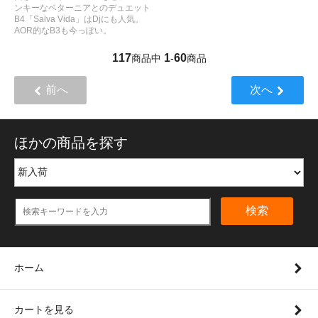
ンキーなベターニアとのデュエット
B4「Salva Vida」はDjにも人気。
AOR的なB3も今っぽい。
117
1
60
商品中
-
商品
前へ
次へ
ほかの商品を探す
検索
ホーム
カートを見る