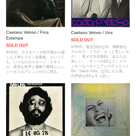
Caetano Veloso / Fina
Caetano Veloso / Uns
Estampa
SOLD OUT
SOLD OUT
83年作。散文詩的なA1、陶酔的な
カルロス・リラの「もっと美しいも
94年作。カエターノが幼児期から親
の」、美メロ大名曲B1「あなたは
しんで来たラテン名曲集。といって
美しい」、サンバのB5など。ファ
も、いつものカエターノ・スタイ
ンキーなベターニアとのデュエット
ル。柔和な歌声と優雅で素晴らしい
B4「Salva Vida」はDjにも人気。
ジャキスのアレンジが心に残る。
AOR的なB3も今っぽい。