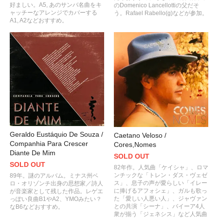
好ましい。A5, あのサンバ名曲をキ
のDomenico Lancellottiの父だそ
ャッチーなアレンジでカバーする
う。Rafael Rabello(g)などが参加。
A1, A2などおすすめ。
Geraldo Eustáquio De Souza /
Caetano Veloso /
Companhia Para Crescer
Cores,Nomes
Diante De Mim
SOLD OUT
SOLD OUT
82年作。人気曲「ケイシャ」、ロマ
ンチックな「トレン・ダス・ヴェゼ
89年。謎のアルバム。ミナス州ベ
ス」、息子の声が愛らしい「イレー
ロ・オリゾンチ出身の思想家／詩人
に捧げるアフォシェ」、ガルも歌っ
が音楽家として残した作品。レゲエ
た「愛しい人悪い人」、ジャヴァン
っぽい良曲B1やA2、YMOみたい？
との共演「シーナ」、バイーア4人
なB6などおすすめ。
衆が揃う「ジェネシス」など人気曲