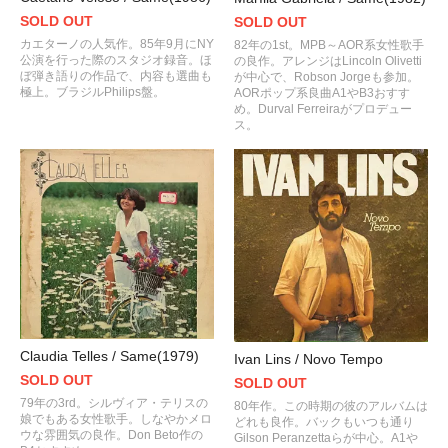
SOLD OUT
SOLD OUT
カエターノの人気作。85年9月にNY
82年の1st。MPB～AOR系女性歌手
公演を行った際のスタジオ録音。ほ
の良作。アレンジはLincoln Olivetti
ぼ弾き語りの作品で、内容も選曲も
が中心で、Robson Jorgeも参加。
極上。ブラジルPhilips盤。
AORポップ系良曲A1やB3おすす
め。Durval Ferreiraがプロデュー
ス。
Claudia Telles / Same(1979)
Ivan Lins / Novo Tempo
SOLD OUT
SOLD OUT
79年の3rd。シルヴィア・テリスの
80年作。この時期の彼のアルバムは
娘でもある女性歌手。しなやかメロ
どれも良作。バックもいつも通り
ウな雰囲気の良作。Don Beto作の
Gilson Peranzettaらが中心。A1や