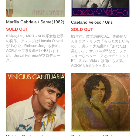
Marília Gabriela / Same(1982)
Caetano Veloso / Uns
SOLD OUT
SOLD OUT
82年の1st。MPB～AOR系女性歌手
83年作。散文詩的なA1、陶酔的な
の良作。アレンジはLincoln Olivetti
カルロス・リラの「もっと美しいも
が中心で、Robson Jorgeも参加。
の」、美メロ大名曲B1「あなたは
AORポップ系良曲A1やB3おすす
美しい」、サンバのB5など。ファ
め。Durval Ferreiraがプロデュー
ンキーなベターニアとのデュエット
ス。
B4「Salva Vida」はDjにも人気。
AOR的なB3も今っぽい。