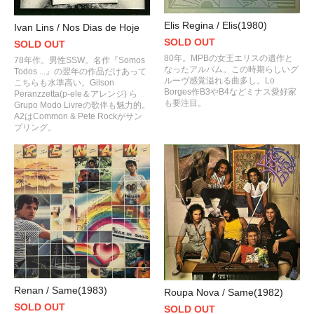
Elis Regina / Elis(1980)
Ivan Lins / Nos Dias de Hoje
SOLD OUT
SOLD OUT
80年。MPBの女王エリスの遺作と
78年作。男性SSW。名作『Somos
なったアルバム。この時期らしいグ
Todos ...』の翌年の作品だけあって
ルーヴ感覚溢れる曲多し。Lo
こちらも水準高い。Gilson
Borges作B3やB4などミナス愛好家
Peranzzetta(p-ele＆アレンジ) ら
も要注目。
Grupo Modo Livreの歌伴も魅力的。
A2はCommon & Pete Rockがサン
プリング。
Renan / Same(1983)
Roupa Nova / Same(1982)
SOLD OUT
SOLD OUT