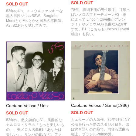
SOLD OUT
SOLD OUT
78年。詳細不明の男性歌手。甘酸っ
83年の4th。メロウ＆ファンキーな
ぱいメロのブギーチューンA3（例
黒人男性ソウルSSW。Serginho
によって Lincoln Olivettiがアレン
MeritiとかFiloとかと同系の雰囲気。
ジ！）やメロウAOR良曲なA2おす
A3, B2あたり試してみて。
すめ。B1（こちらもLincoln Olivetti
編曲）も良い。
Caetano Veloso / Same(1986)
Caetano Veloso / Uns
SOLD OUT
SOLD OUT
カエターノの人気作。85年9月にNY
83年作。散文詩的なA1、陶酔的な
公演を行った際のスタジオ録音。ほ
カルロス・リラの「もっと美しいも
ぼ弾き語りの作品で、内容も選曲も
の」、美メロ大名曲B1「あなたは
極上。ブラジルPhilips盤。
美しい」、サンバのB5など。ファ