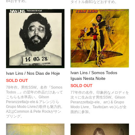
B4おすすめ。
タイトル曲B1などおすすめ。
Ivan Lins / Somos Todos
Ivan Lins / Nos Dias de Hoje
Iguais Nesta Noite
SOLD OUT
SOLD OUT
78年作。男性SSW。名作『Somos
Todos ...』の翌年の作品だけあって
77年作の名作。印象的なメロディを
こちらも水準高い。Gilson
次々に生み出す男性SSW。Gilson
Peranzzetta(p-ele＆アレンジ) ら
Peranzzetta(p-ele、arr.) & Grupo
Grupo Modo Livreの歌伴も魅力的。
Modo Livre、Tavito(arr.-vo.)らが全
A2はCommon & Pete Rockがサン
面的に参加。
プリング。