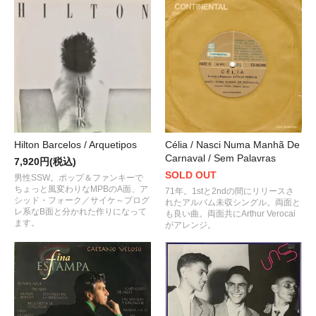
Célia / Nasci Numa Manhã De
Hilton Barcelos / Arquetipos
Carnaval / Sem Palavras
7,920円(税込)
SOLD OUT
男性SSW。ポップ＆ファンキーで
ちょっと風変わりなMPBのA面、ア
71年。1stと2ndの間にリリースさ
シッド・フォーク／サイケ～プログ
れたアルバム未収シングル。両面と
レ系なB面と分かれた作りになって
も良い曲。両面共にArthur Verocai
ます。
がアレンジ。