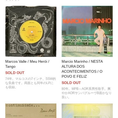
Marcos Valle / Meu Herói /
Marcio Marinho / NESTA
Tango
ALTURA DOS
ACONTECIMENTOS / O
SOLD OUT
POVO E FELIZ
74年。マルコスの7インチ。SSW的
SOLD OUT
な良曲です。両面とも同年のLPに
も収録。
80年。MPB～AOR系男性歌手。爽
やかAORサンバグルーヴB面かなり
良い。