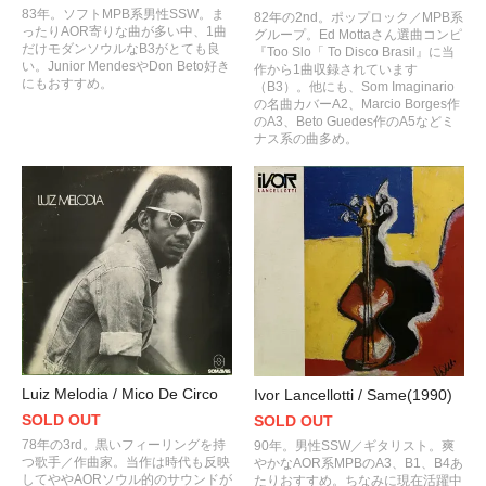
83年。ソフトMPB系男性SSW。ま
82年の2nd。ポップロック／MPB系
ったりAOR寄りな曲が多い中、1曲
グループ。Ed Mottaさん選曲コンピ
だけモダンソウルなB3がとても良
『Too Slo「 To Disco Brasil』に当
い。Junior MendesやDon Beto好き
作から1曲収録されています
にもおすすめ。
（B3）。他にも、Som Imaginario
の名曲カバーA2、Marcio Borges作
のA3、Beto Guedes作のA5などミ
ナス系の曲多め。
Luiz Melodia / Mico De Circo
Ivor Lancellotti / Same(1990)
SOLD OUT
SOLD OUT
78年の3rd。黒いフィーリングを持
90年。男性SSW／ギタリスト。爽
つ歌手／作曲家。当作は時代も反映
やかなAOR系MPBのA3、B1、B4あ
してややAORソウル的のサウンドが
たりおすすめ。ちなみに現在活躍中