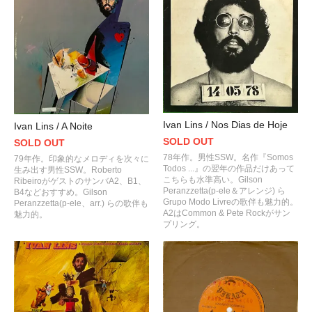
Ivan Lins / Nos Dias de Hoje
Ivan Lins / A Noite
SOLD OUT
SOLD OUT
78年作。男性SSW。名作『Somos
79年作。印象的なメロディを次々に
Todos ...』の翌年の作品だけあって
生み出す男性SSW。Roberto
こちらも水準高い。Gilson
RibeiroがゲストのサンバA2、B1、
Peranzzetta(p-ele＆アレンジ) ら
B4などおすすめ。Gilson
Grupo Modo Livreの歌伴も魅力的。
Peranzzetta(p-ele、arr.) らの歌伴も
A2はCommon & Pete Rockがサン
魅力的。
プリング。