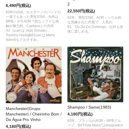
2
6,490円(税込)
22,550円(税込)
83年の2nd。カエターノのバンドの
一員でもあった男性SSW。当作は
82年。男性SSW。AOR～ソウル的
MPB／ボサAOR？的なソフトな感
な洗練された作風で、人気の
触が魅力的。Caetanoとの共作
B1「Du Du Du Domingo」以外も全
A3（p,arr.は Joao Donato）、
体に楽しめる。
Toninho Horta曲B1(arr.は Mario
Adnet)などおすすめ。
Shampoo / Same(1983)
Manchester(Grupo
Manchester) / Cheirinho Bom /
4,180円(税込)
Da Água Pro Vinho
83年。ブラジルのAOR～MPBグル
ープ。B4”Fruta Maca”はwaxpoetics
4,180円(税込)