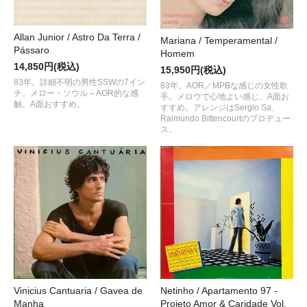
Allan Junior / Astro Da Terra /
Mariana / Temperamental /
Pássaro
Homem
14,850円(税込)
15,950円(税込)
83年。詳細不明の男性SSWの7イン
83年。AOR／MPBな感じの女性歌
チ。メロー・ソウル～AOR的な感
手。メロウで心地よい感じ。A面お
触。A面おすすめ。
すすめ。アレンジはSergio Sa、
Raimundo Bittencourtのプロデュー
ス。
Vinicius Cantuaria / Gavea de
Netinho / Apartamento 97 -
Manha
Projeto Amor & Caridade Vol.