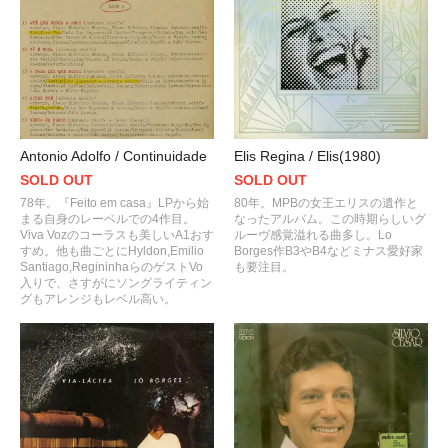
Antonio Adolfo / Continuidade
Elis Regina / Elis(1980)
SOLD OUT
SOLD OUT
78年。『Feito em casa』LPから始
80年。MPBの女王エリスの遺作と
まる自身のレーベルでの4作目。
なったアルバム。この時期らしいグ
Viva Vozのコーラスも美しいA1おす
ルーヴ感覚溢れる曲多し。Lo
すめ。他も曲ごとにHyldon,Emilio
Borges作B3やB4などミナス愛好家
Santiago,RegininhaらのゲストVo
も要注目。
入りで、さすがにソングライティン
グもアレンジもレベル高い。