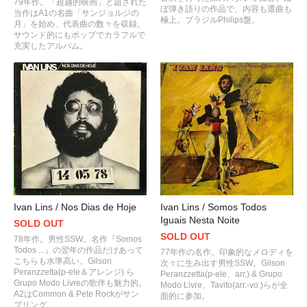
79年作。「超越的映画」と題された
ぼ弾き語りの作品で、内容も選曲も
当作はA1の名曲「サンジョルジの
極上。ブラジルPhilips盤。
月」を始め、代表曲の数々を収録。
サウンド的にもポップでカラフルで
充実したアルバム。
Ivan Lins / Somos Todos
Ivan Lins / Nos Dias de Hoje
Iguais Nesta Noite
SOLD OUT
SOLD OUT
78年作。男性SSW。名作『Somos
Todos ...』の翌年の作品だけあって
77年作の名作。印象的なメロディを
こちらも水準高い。Gilson
次々に生み出す男性SSW。Gilson
Peranzzetta(p-ele＆アレンジ) ら
Peranzzetta(p-ele、arr.) & Grupo
Grupo Modo Livreの歌伴も魅力的。
Modo Livre、Tavito(arr.-vo.)らが全
A2はCommon & Pete Rockがサン
面的に参加。
プリング。