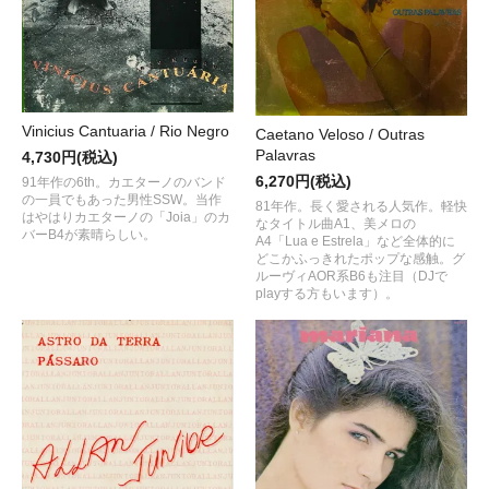
Vinicius Cantuaria / Rio Negro
Caetano Veloso / Outras
Palavras
4,730円(税込)
6,270円(税込)
91年作の6th。カエターノのバンド
の一員でもあった男性SSW。当作
81年作。長く愛される人気作。軽快
はやはりカエターノの「Joia」のカ
なタイトル曲A1、美メロの
バーB4が素晴らしい。
A4「Lua e Estrela」など全体的に
どこかふっきれたポップな感触。グ
ルーヴィAOR系B6も注目（DJで
playする方もいます）。