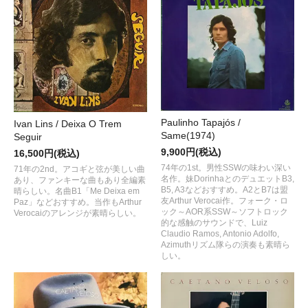
Paulinho Tapajós /
Ivan Lins / Deixa O Trem
Same(1974)
Seguir
9,900円(税込)
16,500円(税込)
74年の1st。男性SSWの味わい深い
71年の2nd。アコギと弦が美しい曲
名作。妹DorinhaとのデュエットB3,
あり、ファンキーな曲もあり全編素
B5, A3などおすすめ。A2とB7は盟
晴らしい。名曲B1「Me Deixa em
友Arthur Verocai作。フォーク・ロ
Paz」などおすすめ。当作もArthur
ック～AOR系SSW～ソフトロック
Verocaiのアレンジが素晴らしい。
的な感触のサウンドで、Luiz
Claudio Ramos, Antonio Adolfo,
Azimuthリズム隊らの演奏も素晴ら
しい。