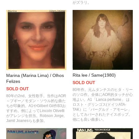
がズラリ。
Rita lee / Same(1980)
Marina (Marina Lima) / Olhos
Felizes
SOLD OUT
SOLD OUT
80年作。元ムタンチスのヒタ・リー
のソロ作。全体にAOR的タッチが心
80年の2nd。女性歌手。当作はAOR
地よい。A1「Lanca perfume」 は
～ブギー／モダン・ソウル的な曲た
ロスト・グリンゴス(ドイツATA-
ちが印象的。A1やGilbert Gil作B3お
TAK）に「バーグルド・アモーレ」
すすめ。例によってLincoln Olivetti
としてカバーされたナイスポップ。
がアレンジを担当。Robson Jorge,
他にも良い曲多い。
Jamil Joanesらも参加。