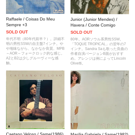
Raffaele / Coisas Do Meu
Junior (Junior Mendes) /
Sempre +3
Havera / Conte Comigo
SOLD OUT
SOLD OUT
年代不明（80年代前半？）。詳細不
80年。AORソウル系男性SSW。
明の男性SSWの自主盤7インチ。や
「TOQUE TROPICAL」の翌年の7
や地味ながら、なかなか良質。MPB
インチ。Sandra Saも歌った良曲の
～AOR～フォークロック的な感じ。
作者自演バージョンB面がおすす
A2とB2は少しグルーヴィーな感
め。アレンジは例によってLincoln
触。
Olivetti。
Caetano Veloso / Same(1986)
Marília Gabriela / Same(1982)