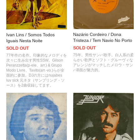
Nazário Cordeiro / Dona
Ivan Lins / Somos Todos
Tristeza / Tem Navio No Porto
Iguais Nesta Noite
SOLD OUT
SOLD OUT
75年。男性サンバ歌手。白人系の柔
77年作の名作。印象的なメロディを
らかい歌声とソフト・グルーヴィな
次々に生み出す男性SSW。Gilson
アレンジがマッチしたメロウ・サン
Peranzzetta(p-ele、arr.) & Grupo
バB面が魅力的。
Modo Livre、Tavito(arr.-vo.)らが全
面的に参加。DJの方にはnujabes
luv sick 元ネタ（サンプリング・ソ
ース）を2曲収録してます。