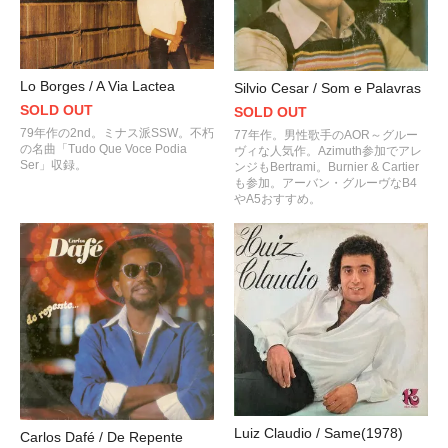
Lo Borges / A Via Lactea
Silvio Cesar / Som e Palavras
SOLD OUT
SOLD OUT
79年作の2nd。ミナス派SSW。不朽
77年作。男性歌手のAOR～グルー
の名曲「Tudo Que Voce Podia
ヴィな人気作。Azimuth参加でアレ
Ser」収録。
ンジもBertrami。Burnier & Cartier
も参加。アーバン・グルーヴなB4
やA5おすすめ。
Luiz Claudio / Same(1978)
Carlos Dafé / De Repente