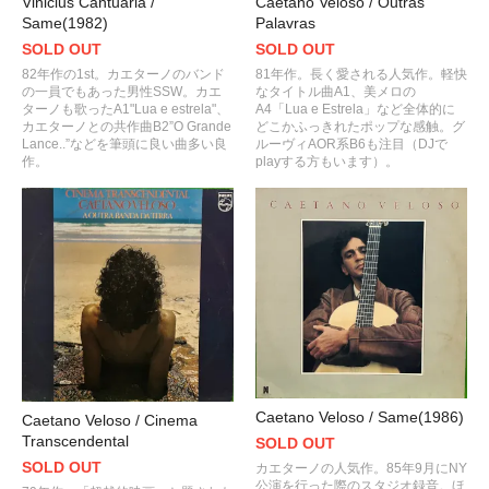
Vinicius Cantuaria /
Caetano Veloso / Outras
Same(1982)
Palavras
SOLD OUT
SOLD OUT
82年作の1st。カエターノのバンド
81年作。長く愛される人気作。軽快
の一員でもあった男性SSW。カエ
なタイトル曲A1、美メロの
ターノも歌ったA1"Lua e estrela"、
A4「Lua e Estrela」など全体的に
カエターノとの共作曲B2”O Grande
どこかふっきれたポップな感触。グ
Lance..”などを筆頭に良い曲多い良
ルーヴィAOR系B6も注目（DJで
作。
playする方もいます）。
Caetano Veloso / Same(1986)
Caetano Veloso / Cinema
Transcendental
SOLD OUT
SOLD OUT
カエターノの人気作。85年9月にNY
公演を行った際のスタジオ録音。ほ