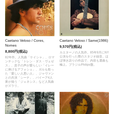
Caetano Veloso / Cores,
Caetano Veloso / Same(1986)
Nomes
9,570円(税込)
8,800円(税込)
カエターノの人気作。85年9月にNY
公演を行った際のスタジオ録音。ほ
82年作。人気曲「ケイシャ」、ロマ
ぼ弾き語りの作品で、内容も選曲も
ンチックな「トレン・ダス・ヴェゼ
極上。ブラジルPhilips盤。
ス」、息子の声が愛らしい「イレー
に捧げるアフォシェ」、ガルも歌っ
た「愛しい人悪い人」、ジャヴァン
との共演「シーナ」、バイーア4人
衆が揃う「ジェネシス」など人気曲
がズラリ。