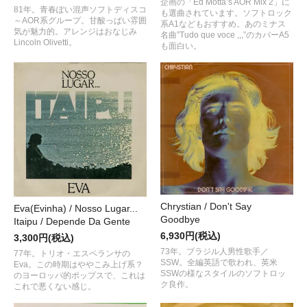
企画の「Ed Motta’s AOR Mix 2」に
81年。青春ぽい混声ソフトディスコ
も選曲されています。ソフトロック
～AOR系グループ。甘酸っぱい雰囲
系A1などもおすすめ。あのミナス
気が魅力的。アレンジはおなじみ
名曲”Tudo que voce ,,,”のカバーA5
Lincoln Olivetti。
も面白い。
Chrystian / Don't Say
Eva(Evinha) / Nosso Lugar...
Goodbye
Itaipu / Depende Da Gente
6,930円(税込)
3,300円(税込)
73年。ブラジル人男性歌手／
77年。トリオ・エスペランサの
SSW。全編英語で歌われ、英米
Eva。この時期はややこみ上げ系？
SSWの様なスタイルのソフトロッ
のヨーロッパ的ポップスで、これは
ク良作。
これで悪くない感じ。