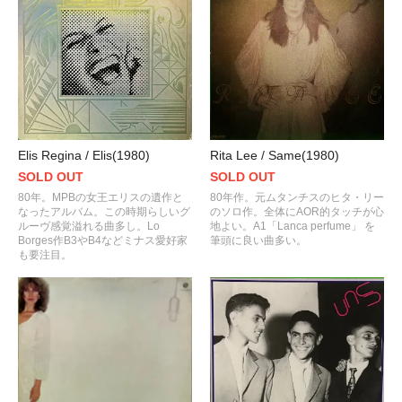
Elis Regina / Elis(1980)
Rita Lee / Same(1980)
SOLD OUT
SOLD OUT
80年。MPBの女王エリスの遺作と
80年作。元ムタンチスのヒタ・リー
なったアルバム。この時期らしいグ
のソロ作。全体にAOR的タッチが心
ルーヴ感覚溢れる曲多し。Lo
地よい。A1「Lanca perfume」 を
Borges作B3やB4などミナス愛好家
筆頭に良い曲多い。
も要注目。